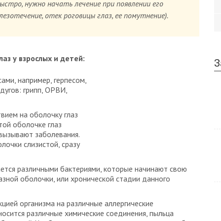
тро, нужно начать лечение при появлении его
лезотечение, отек роговицы глаз, ее помутнение).
з у взрослых и детей:
З
ами, например, герпесом,
угов: грипп, ОРВИ,
вием на оболочку глаз
стой оболочке глаз
 вызывают заболевания.
лочки слизистой, сразу
ается различными бактериями, которые начинают свою
азной оболочки, или хронической стадии данного
акцией организма на различные аллергические
носится различные химические соединения, пыльца