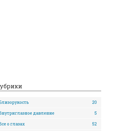
убрики
Близорукость
20
Внутриглазное давление
5
Все о глазах
52