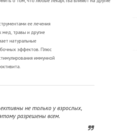
ить о том, что любые лекарства влияют на другие
струментами ее лечения
 мед, травы и другие
мает натуральные
обочных эффектов. Плюс
стимулирования иммунной
юктивита.
ективны не только у взрослых,
оэтому разрешены всем.