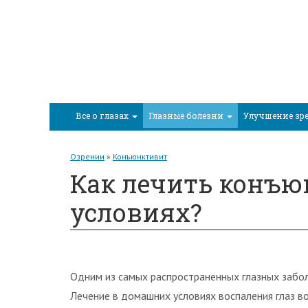
Все о глазах
Глазные болезни
Улучшение зр
Озрении
»
Конъюнктивит
Как лечить конъ
условиях?
Одним из самых распространенных глазных забол
Лечение в домашних условиях воспаления глаз в