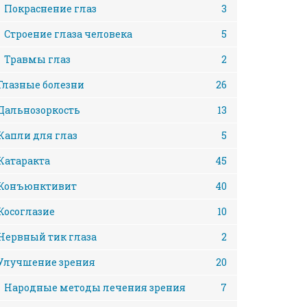
Покраснение глаз
3
Строение глаза человека
5
Травмы глаз
2
Глазные болезни
26
Дальнозоркость
13
Капли для глаз
5
Катаракта
45
Конъюнктивит
40
Косоглазие
10
Нервный тик глаза
2
Улучшение зрения
20
Народные методы лечения зрения
7